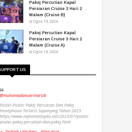
Pakej Percutian Kapal
Persiaran Cruise 3 Hari 2
Malam (Cruise B)
Ogos 19, 2024
Pakej Percutian Kapal
Persiaran Cruise 3 Hari 2
Malam (Cruise A)
Ogos 19, 2024
SUPPORT US
@muhamadanuarmarsib
Poster-Poster Pakej Percutian Dan Pakej
Honeymoon Terlaris Sapanjang Tahun 2023
https://www.myhomestay4u.net/2023/07/poster-
poster-pakej-percutian-dan-pakej.html
♬ Terbaik Untukmu - Allen blue